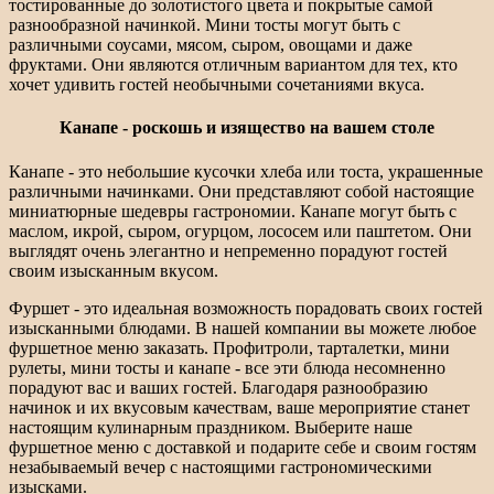
тостированные до золотистого цвета и покрытые самой
разнообразной начинкой. Мини тосты могут быть с
различными соусами, мясом, сыром, овощами и даже
фруктами. Они являются отличным вариантом для тех, кто
хочет удивить гостей необычными сочетаниями вкуса.
Канапе - роскошь и изящество на вашем столе
Канапе - это небольшие кусочки хлеба или тоста, украшенные
различными начинками. Они представляют собой настоящие
миниатюрные шедевры гастрономии. Канапе могут быть с
маслом, икрой, сыром, огурцом, лососем или паштетом. Они
выглядят очень элегантно и непременно порадуют гостей
своим изысканным вкусом.
Фуршет - это идеальная возможность порадовать своих гостей
изысканными блюдами. В нашей компании вы можете любое
фуршетное меню заказать. Профитроли, тарталетки, мини
рулеты, мини тосты и канапе - все эти блюда несомненно
порадуют вас и ваших гостей. Благодаря разнообразию
начинок и их вкусовым качествам, ваше мероприятие станет
настоящим кулинарным праздником. Выберите наше
фуршетное меню с доставкой и подарите себе и своим гостям
незабываемый вечер с настоящими гастрономическими
изысками.