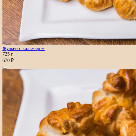
Жульен с кальмаром
725 г
670 ₽