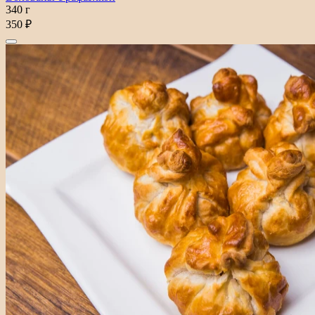
340 г
350 ₽