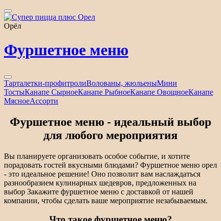
Орёл
Фуршетное меню
Тарталетки-профитроли
Волованы, жюльены
Мини
Тосты
Канапе Сырное
Канапе Рыбное
Канапе Овощное
Канапе
Мясное
Ассорти
Фуршетное меню - идеальный выбор
для любого мероприятия
Вы планируете организовать особое событие, и хотите
порадовать гостей вкусными блюдами? Фуршетное меню орел
- это идеальное решение! Оно позволит вам наслаждаться
разнообразием кулинарных шедевров, предложенных на
выбор Закажите фуршетное меню с доставкой от нашей
компании, чтобы сделать ваше мероприятие незабываемым.
Что такое фуршетное меню?