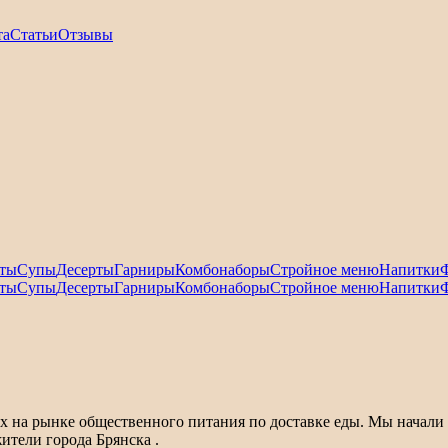
та
Статьи
Отзывы
ты
Супы
Десерты
Гарниры
Комбонаборы
Стройное меню
Напитки
ты
Супы
Десерты
Гарниры
Комбонаборы
Стройное меню
Напитки
а рынке общественного питания по доставке еды. Мы начали св
ители города Брянска .