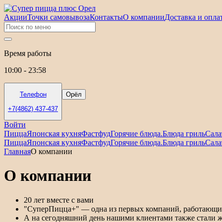
Акции
Точки самовывоза
Контакты
О компании
Доставка и опла
Время работы
10:00 - 23:58
Телефон
Орёл
+7(4862) 437-437
Войти
Пицца
Японская кухня
Фастфуд
Горячие блюда.
Блюда гриль
Сала
Пицца
Японская кухня
Фастфуд
Горячие блюда.
Блюда гриль
Сала
Главная
О компании
О компании
20 лет вместе с вами
"СуперПицца+" — одна из первых компаний, работающих н
А на сегодняшний день нашими клиентами также стали ж