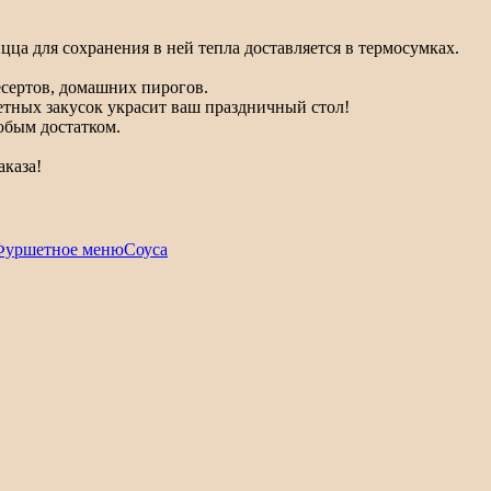
а для сохранения в ней тепла доставляется в термосумках.
есертов, домашних пирогов.
етных закусок украсит ваш праздничный стол!
юбым достатком.
каза!
Фуршетное меню
Соуса