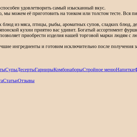
способен удовлетворить самый изысканный вкус.
ы можем её приготовить на тонком или толстом тесте. Вся пицц
х блюд из мяса, птицы, рыбы, ароматных супов, сладких блюд, д
японской кухни приятно вас удивит. Богатый ассортимент фурш
позволяет приобрести изделия нашей торговой марки людям с л
чшие ингредиенты и готовим исключительно после получения за
ты
Супы
Десерты
Гарниры
Комбонаборы
Стройное меню
Напитки
та
Статьи
Отзывы