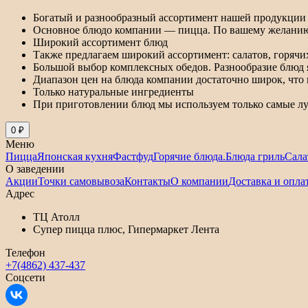
Богатый и разнообразный ассортимент нашей продукции 
Основное блюдо компании — пицца. По вашему желанию, м
Широкий ассортимент блюд
Также предлагаем широкий ассортимент: салатов, горячи
Большой выбор комплексных обедов. Разнообразие блюд 
Диапазон цен на блюда компании достаточно широк, что 
Только натуральные ингредиенты
При приготовлении блюд мы используем только самые лу
0 ₽
Меню
Пицца
Японская кухня
Фастфуд
Горячие блюда.
Блюда гриль
Сала
О заведении
Акции
Точки самовывоза
Контакты
О компании
Доставка и опла
Адрес
ТЦ Атолл
Супер пицца плюс, Гипермаркет Лента
Телефон
+7(4862) 437-437
Соцсети