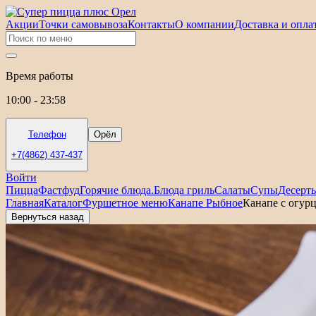
Акции
Точки самовывоза
Контакты
О компании
Доставка и опла
Время работы
10:00 - 23:58
Телефон
Орёл
+7(4862) 437-437
Войти
Пицца
Фастфуд
Горячие блюда.
Блюда гриль
Салаты
Супы
Десерт
Главная
Каталог
Фуршетное меню
Канапе Рыбное
Канапе с огур
Вернуться назад