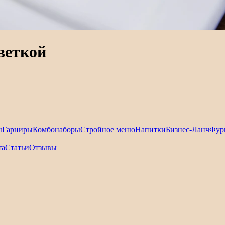
веткой
ы
Гарниры
Комбонаборы
Стройное меню
Напитки
Бизнес-Ланч
Фур
та
Статьи
Отзывы