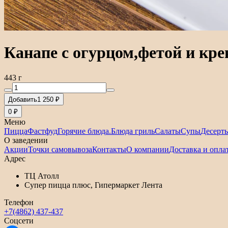
Канапе с огурцом,фетой и кре
443 г
Добавить
1 250 ₽
0 ₽
Меню
Пицца
Фастфуд
Горячие блюда.
Блюда гриль
Салаты
Супы
Десерт
О заведении
Акции
Точки самовывоза
Контакты
О компании
Доставка и опла
Адрес
ТЦ Атолл
Супер пицца плюс, Гипермаркет Лента
Телефон
+7(4862) 437-437
Соцсети