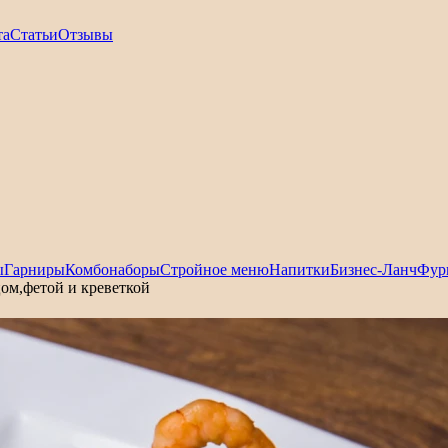
та
Статьи
Отзывы
ы
Гарниры
Комбонаборы
Стройное меню
Напитки
Бизнес-Ланч
Фур
цом,фетой и креветкой