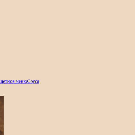
шетное меню
Соуса