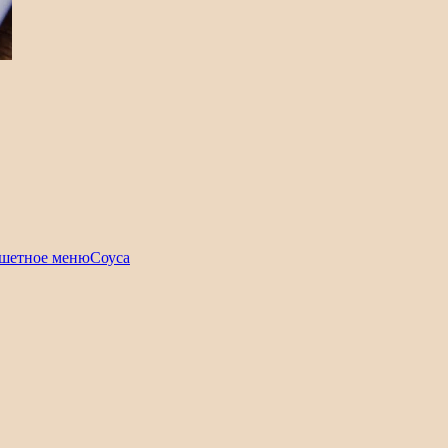
шетное меню
Соуса