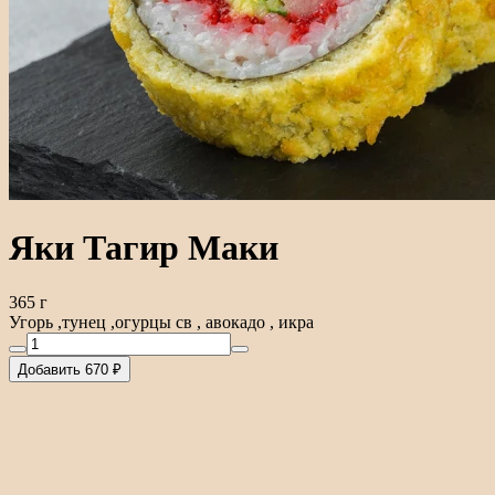
Яки Тагир Маки
365 г
Угорь ,тунец ,огурцы св , авокадо , икра
Добавить 670 ₽