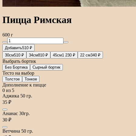
Пицца Римская
600 г
Добавить
510 ₽
30см
510 ₽
34см
810 ₽
45см
1 230 ₽
22 см
340 ₽
Выбрать бортик
Без Бортика
Сырный бортик
Тесто на выбор
Толстое
Тонкое
Дополнение к пицце
0
из 5
Аджика 50 гр.
35 ₽
Ананас 30гр.
30 ₽
Ветчина 50 гр.