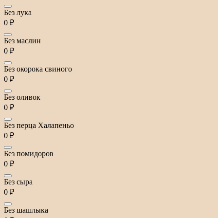
Без лука
0 ₽
Без маслин
0 ₽
Без окорока свиного
0 ₽
Без оливок
0 ₽
Без перца Халапеньо
0 ₽
Без помидоров
0 ₽
Без сыра
0 ₽
Без шашлыка