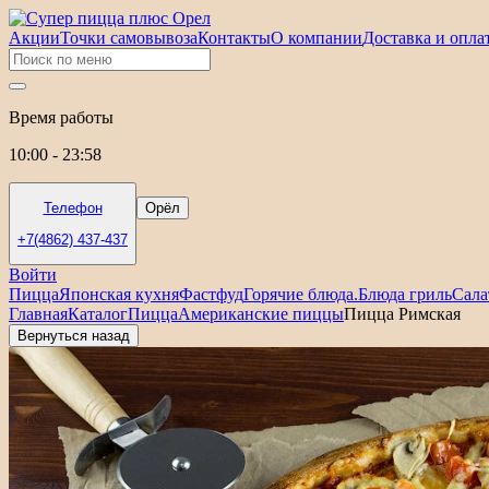
Акции
Точки самовывоза
Контакты
О компании
Доставка и опла
Время работы
10:00 - 23:58
Телефон
Орёл
+7(4862) 437-437
Войти
Пицца
Японская кухня
Фастфуд
Горячие блюда.
Блюда гриль
Сала
Главная
Каталог
Пицца
Американские пиццы
Пицца Римская
Вернуться назад