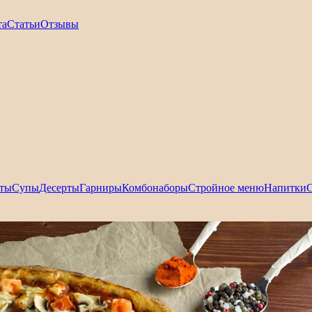
та
Статьи
Отзывы
ты
Супы
Десерты
Гарниры
Комбонаборы
Стройное меню
Напитки
С