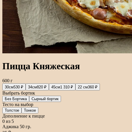
Пицца Княжеская
600 г
30см
530 ₽
34см
820 ₽
45см
1 310 ₽
22 см
360 ₽
Выбрать бортик
Без Бортика
Сырный бортик
Тесто на выбор
Толстое
Тонкое
Дополнение к пицце
0
из 5
Аджика 50 гр.