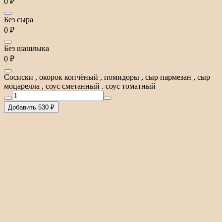
0 ₽
Без сыра
0 ₽
Без шашлыка
0 ₽
Сосиски , окорок копчёный , помидоры , сыр пармезан , сыр
моцарелла , соус сметанный . соус томатный
Добавить 530 ₽