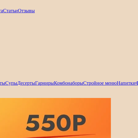
та
Статьи
Отзывы
ты
Супы
Десерты
Гарниры
Комбонаборы
Стройное меню
Напитки