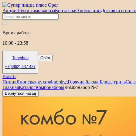
Акции
Точки самовывоза
Контакты
О компании
Доставка и опла
Время работы
10:00 - 23:58
Телефон
Орёл
+7(4862) 437-437
Войти
Пицца
Японская кухня
Фастфуд
Горячие блюда.
Блюда гриль
Сала
Главная
Каталог
Комбонаборы
Комбонабор №7
Вернуться назад