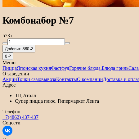
Комбонабор №7
573 г
Добавить
580 ₽
0 ₽
Меню
Пицца
Японская кухня
Фастфуд
Горячие блюда.
Блюда гриль
Сала
О заведении
Акции
Точки самовывоза
Контакты
О компании
Доставка и опла
Адрес
ТЦ Атолл
Супер пицца плюс, Гипермаркет Лента
Телефон
+7(4862) 437-437
Соцсети